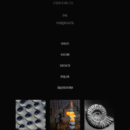
+359 879 180 772
EMAIL
YASEN@BASALT.BG
НАЧАЛО
МАГАЗИН
КОНТАКТИ
ВРЪЩАНЕ
ОБЩИ ПОЛИТИКИ