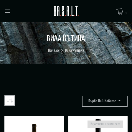
0
ВИЛА КЪТИНА
Начало
Вила Кътина
Първо Най-Новите
Изчерпана наличност