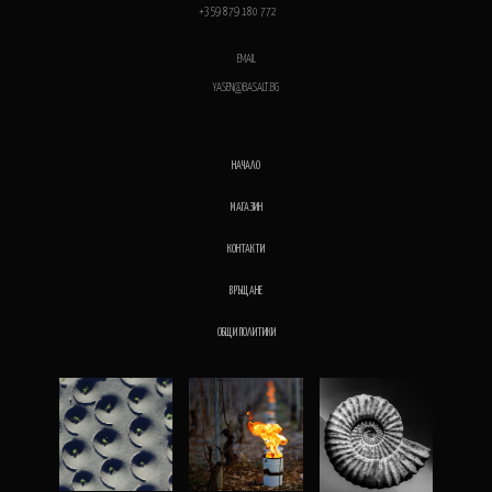
+359 879 180 772
EMAIL
YASEN@BASALT.BG
НАЧАЛО
МАГАЗИН
КОНТАКТИ
ВРЪЩАНЕ
ОБЩИ ПОЛИТИКИ