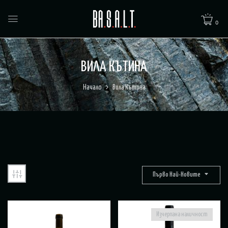
0
ВИЛА КЪТИНА
Начало
Вила Кътина
Първо Най-Новите
Изчерпана наличност