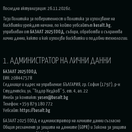
Последна актуализация: 26.11.2026г.
Тази Политика за поверителност и Политика за използване на
бисквитки уреждат начина, по който уебсайтът
basalt.bg
,
управляван от
БАЗАЛТ 2025 ЕООД
, събира, обработва и съхранява
лични данни, както и как използва бисквитки и подобни технологии.
1. АДМИНИСТРАТОР НА ЛИЧНИ ДАННИ
БАЗАЛТ 2025 ЕООД
ЕИК: 208447578
Седалище и адрес на управление: БЪЛГАРИЯ, гр. София (1797), р-н
Студентски, ул. “Тодор Недков” 5, ет. 4, ап. 22
Имейл за контакт:
yasen@basalt.bg
Телефон: +359 879 180 772
Уебсайт:
https://basalt.bg
БАЗАЛТ 2025 ЕООД е администратор на личните данни съгласно
Общия регламент за защита на данните (GDPR) и Закона за защита