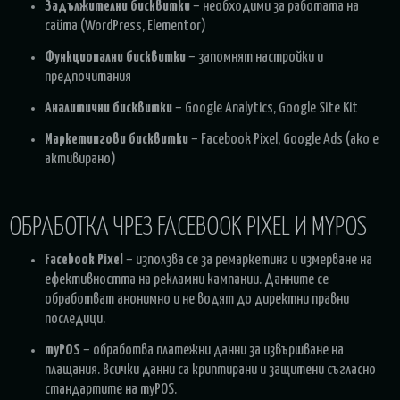
Задължителни бисквитки
– необходими за работата на
сайта (WordPress, Elementor)
Функционални бисквитки
– запомнят настройки и
предпочитания
Аналитични бисквитки
– Google Analytics, Google Site Kit
Маркетингови бисквитки
– Facebook Pixel, Google Ads (ако е
активирано)
ОБРАБОТКА ЧРЕЗ FACEBOOK PIXEL И MYPOS
Facebook Pixel
– използва се за ремаркетинг и измерване на
ефективността на рекламни кампании. Данните се
обработват анонимно и не водят до директни правни
последици.
myPOS
– обработва платежни данни за извършване на
плащания. Всички данни са криптирани и защитени съгласно
стандартите на myPOS.