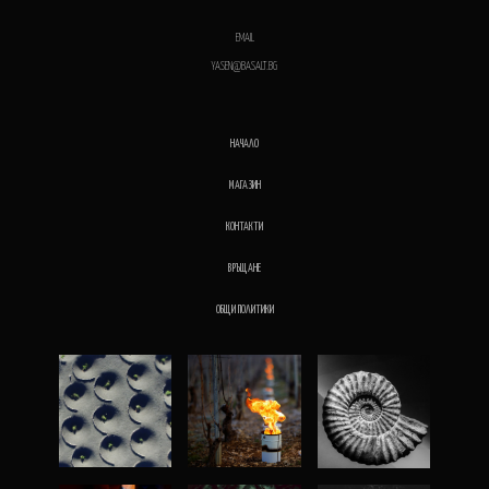
EMAIL
YASEN@BASALT.BG
НАЧАЛО
МАГАЗИН
КОНТАКТИ
ВРЪЩАНЕ
ОБЩИ ПОЛИТИКИ