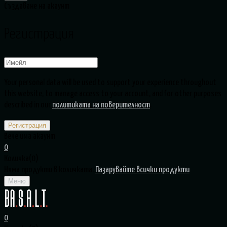
Създаване на акаунт
Регистрация
Your personal data will be used to support your experience throughout
this website, to manage access to your account, and for other purposes
described in our
политиката на поверителност
.
Вече има акаунт
0
Количка(0)
Няма продукти в количката.
Пазарувайте всички продукти
Меню
0