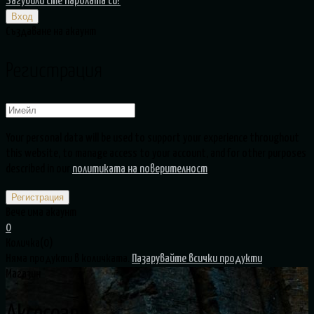
Загубили сте паролата си?
Създаване на акаунт
Регистрация
Your personal data will be used to support your experience throughout
this website, to manage access to your account, and for other purposes
described in our
политиката на поверителност
.
Вече има акаунт
0
Количка(0)
Няма продукти в количката.
Пазарувайте всички продукти
Магазин