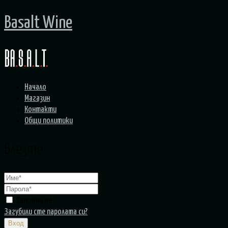
Basalt Wine
Начало
Магазин
Контакти
Общи политики
Влезте
Запомни ме
Загубили сте паролата си?