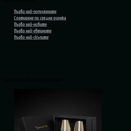
Първо най-новите
Първо най-популярните
Сортиране по средна оценка
Първо най-новите
Първо най-евтините
Първо най-скъпите
Показване на всички 2 резултати