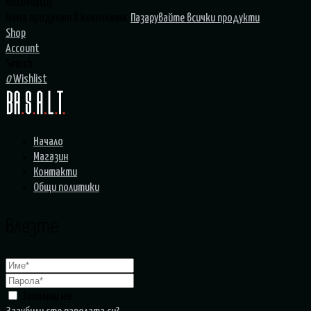
Количка(0)
Няма продукти в количката.
Пазарувайте всички продукти
Shop
Account
Search
0
Wishlist
Начало
Магазин
Контакти
Общи политики
Влезте
Запомни ме