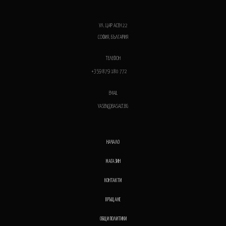
УЛ. ЦАР АСЕН 22
СОФИЯ, БЪЛГАРИЯ
ТЕЛЕФОН
+359 879 180 772
EMAIL
YASEN@BASALT.BG
НАЧАЛО
МАГАЗИН
КОНТАКТИ
ВРЪЩАНЕ
ОБЩИ ПОЛИТИКИ