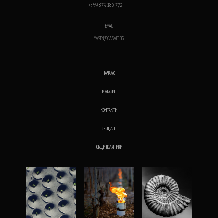
+359 879 180 772
EMAIL
YASEN@BASALT.BG
НАЧАЛО
МАГАЗИН
КОНТАКТИ
ВРЪЩАНЕ
ОБЩИ ПОЛИТИКИ