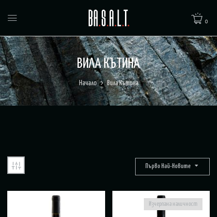
0
ВИЛА КЪТИНА
Начало
Вила Кътина
Първо Най-Новите
Изчерпана наличност